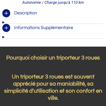
Autonomie / Charge jusqu'à
110 km
Description
Informations Supplémentaire
Pourquoi choisir un triporteur 3 roues
Un triporteur 3 roues est souvent
apprécié pour sa maniabilité, sa
simplicité d’utilisation et son confort en
ville.