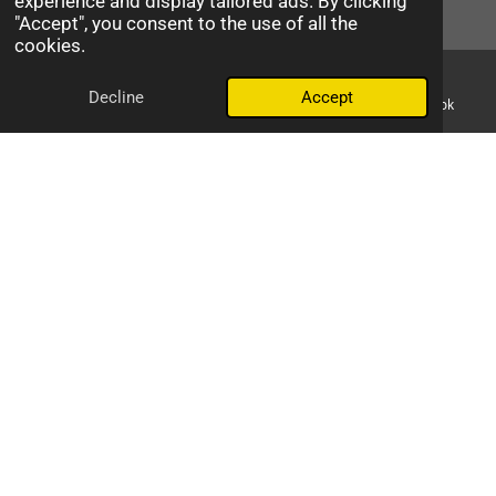
experience and display tailored ads. By clicking
"Accept", you consent to the use of all the
Ventes / Sales
cookies.
(514) 977-9699
Decline
Accept
Email
Phone
Map
Facebook
Réparations / Repairs
(514) 900-4722
info@vivavoltscooter.com
Financement abordable:
iFinance d’abord. Paiement plus
tard !
Affordable financing:
iFinance first. Payment later!