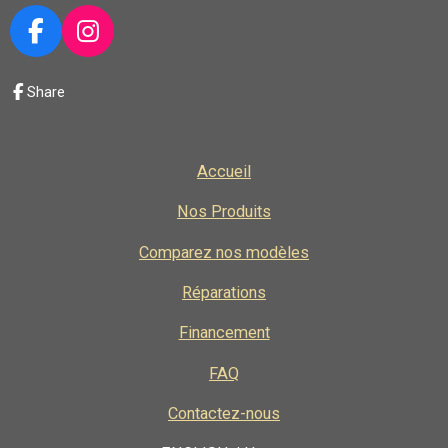
F
I
a
n
c
s
Share
e
t
b
a
o
g
Accueil
o
r
k
a
Nos Produits
m
Comparez nos modèles
Réparations
Financement
FAQ
Contactez-nous