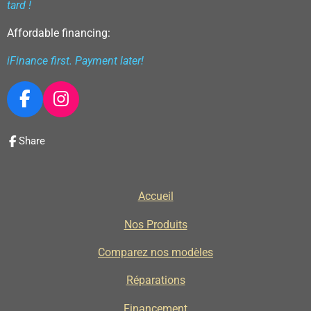
tard !
Affordable financing:
iFinance first. Payment later!
F
I
a
n
c
s
Share
e
t
b
a
o
g
Accueil
o
r
k
a
Nos Produits
m
Comparez nos modèles
Réparations
Financement