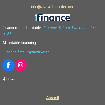
info@vivavoltscooter.com
Financement abordable:
iFinance d’abord. Paiement plus
tard !
Affordable financing:
iFinance first. Payment later!
F
I
a
n
c
s
Share
e
t
b
a
o
g
Accueil
o
r